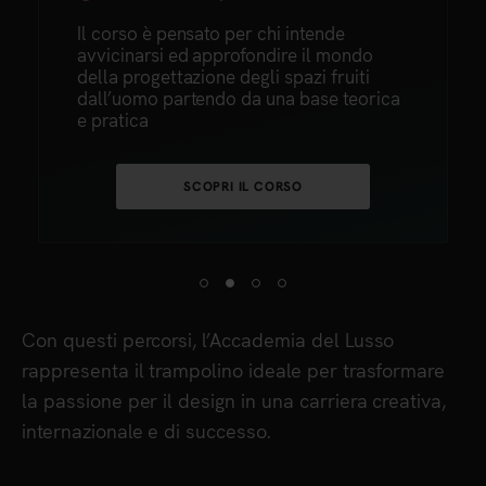
Il Triennale fornisce competenze
trasversali nell’ambito della
comunicazione e forma un profilo in
ica
grado di ricoprire ruoli chiave nel
fashion system.
SCOPRI IL CORSO
Con questi percorsi, l’Accademia del Lusso
rappresenta il trampolino ideale per trasformare
la passione per il design in una carriera creativa,
internazionale e di successo.