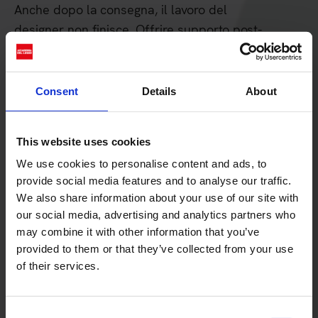
Anche dopo la consegna, il lavoro del
designer non finisce. Offrire supporto post-
progetto è un valore aggiunto che aumenta la
soddisfazione del cliente e rafforza il
rapporto professionale nel lungo termine.
Consent
Details
About
This website uses cookies
We use cookies to personalise content and ads, to
Competenze necessarie
provide social media features and to analyse our traffic.
We also share information about your use of our site with
per diventare un Interior
our social media, advertising and analytics partners who
may combine it with other information that you’ve
Designer
provided to them or that they’ve collected from your use
of their services.
Lavorare nel settore dell’
interior design
richiede un equilibrio tra
competenze tecniche
Consent