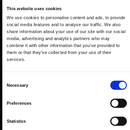
This website uses cookies
We use cookies to personalise content and ads, to provide
social media features and to analyse our traffic. We also
share information about your use of our site with our social
media, advertising and analytics partners who may
combine it with other information that you’ve provided to
SBOCCHI PROFESSIONALI
them or that they’ve collected from your use of their
services.
Quali sono le principali opportunità di carriera
offerte dal corso intensivo di Fashion Product
Design?
Consent
Necessary
Selection
01.
Progettista di collezione
Preferences
è un professionista che si occupa di progettare e
sviluppare una collezione che rifletta lo stile e la visione
Statistics
del brand