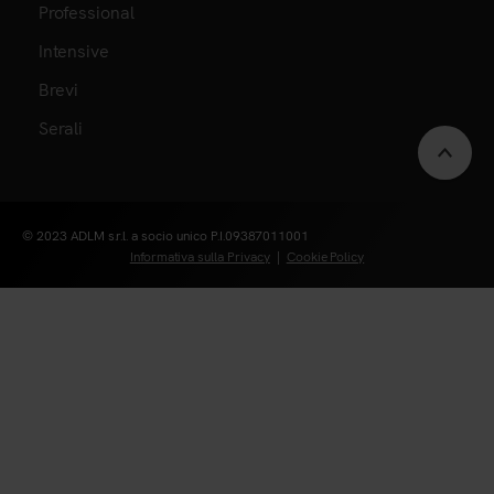
Professional
Intensive
Brevi
Serali
Scrol
to
© 2023 ADLM s.r.l. a socio unico P.I.09387011001
Informativa sulla Privacy
|
Cookie Policy
top