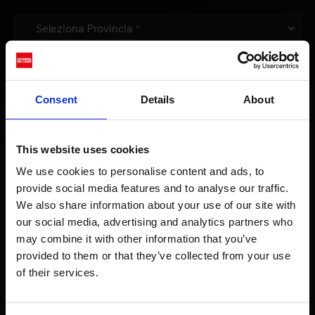
Consent
Details
About
In relazione all'informativa (
Privacy Policy
, articolo 13 decreto lgs.
196/03), che dichiaro di aver letto
al
ACCONSENTO
This website uses cookies
trattamento dei miei dati personali.
We use cookies to personalise content and ads, to
* campi obbligatori
provide social media features and to analyse our traffic.
We also share information about your use of our site with
our social media, advertising and analytics partners who
may combine it with other information that you’ve
provided to them or that they’ve collected from your use
of their services.