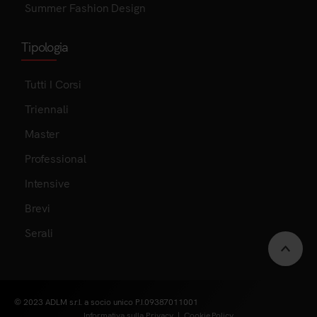
Summer Fashion Design
Tipologia
Tutti I Corsi
Triennali
Master
Professional
Intensive
Brevi
Serali
Scrol
to
© 2023 ADLM s.r.l. a socio unico P.I.09387011001
Informativa sulla Privacy
|
Cookie Policy