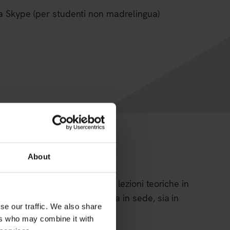
ia Skype (per studenti non madrelingua)
About
e Interior Design comprende lezioni teoriche in
, sia in sede, sia in
enze pratiche di progetto
se our traffic. We also share
ers who may combine it with