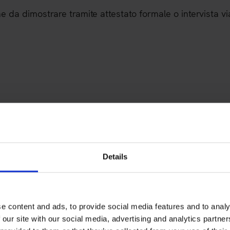
 da dimostrare tramite attestato formale o intervista v
Didattica
Details
Il Corso di Laurea Triennal
aula,
ed
workshop
esperi
e content and ads, to provide social media features and to analy
esterno.
 our site with our social media, advertising and analytics partn