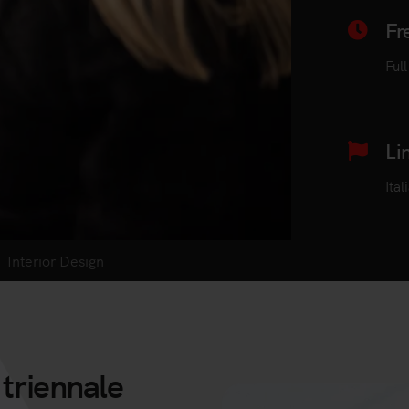
Fr
Ful
Li
Ital
Interior Design
 triennale