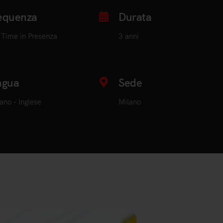
equenza
Durata
l Time in Presenza
3 anni
ngua
Sede
iano - Inglese
Milano