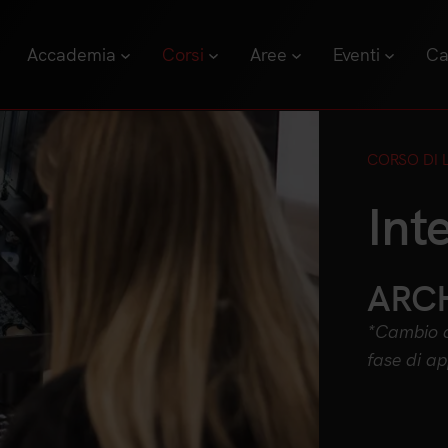
Accademia
Corsi
Aree
Eventi
Ca
CORSO DI 
Int
ARCH
*Cambio 
fase di a