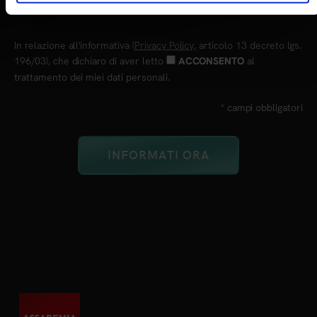
In relazione all'informativa (
Privacy Policy
, articolo 13 decreto lgs.
196/03), che dichiaro di aver letto
al
ACCONSENTO
trattamento dei miei dati personali.
* campi obbligatori