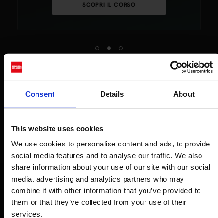
SCOPRI IL CORSO
Consent
Details
About
This website uses cookies
Fai della tua
una
passione
We use cookies to personalise content and ads, to provide
social media features and to analyse our traffic. We also
professione
share information about your use of our site with our social
media, advertising and analytics partners who may
combine it with other information that you’ve provided to
INFORMATI ORA
them or that they’ve collected from your use of their
services.