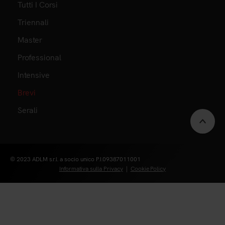
Tutti I Corsi
Triennali
Master
Professional
Intensive
Brevi
Serali
Scrol
to
© 2023 ADLM s.r.l. a socio unico P.I.09387011001
Informativa sulla Privacy
|
Cookie Policy
top