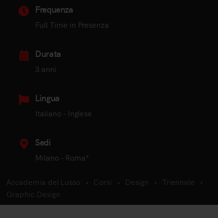
Frequenza
Full Time in Presenza
Durata
3 anni
Lingua
Italiano - Inglese
Sedi
Milano - Roma*
Accademia del Lusso
Corsi
Design
Triennale
Graphic Design