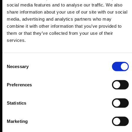
social media features and to analyse our traffic. We also
share information about your use of our site with our social
01.
Advertising graphic designer
media, advertising and analytics partners who may
combine it with other information that you’ve provided to
L'Advertising Graphic Designer crea materiali visivi per
them or that they’ve collected from your use of their
campagne pubblicitarie, come banner web, annunci
services.
stampati e video promozionali, con l'obiettivo di
comunicare messaggi persuasivi e attirare l'attenzione
Consent
del pubblico target.
Necessary
Selection
02.
Graphic designer per l’editoria
Preferences
03.
Packaging designer
Statistics
Marketing
04.
Corporate in-house designer